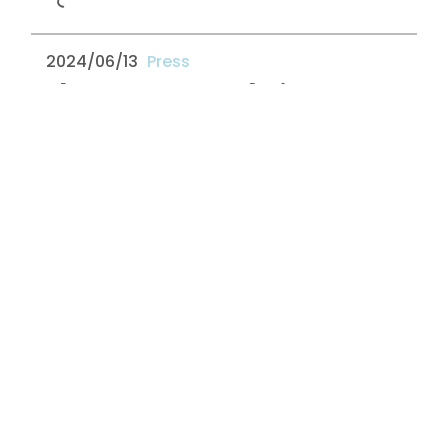
て
2024/06/13
【Haruharu Music Group】 プライバシーポリ
シーの変更に関する通知
2024/05/18
組織番号検索サイトがアップデート！
2024/03/22
ITPasmより新サービス、HaruharuPedia登
場！